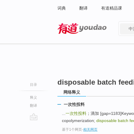
词典
翻译
有道精品课
中
有道 - 网易旗下搜索
disposable batch feed
目录
网络释义
释义
一次性投料
翻译
...
一次性投料
；滴加 [gap=1183]Keywords
copolymerization;
disposable batch fe
go
基于1个网页
-
相关网页
top