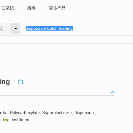
云笔记
惠惠
更多产品
英
ing
：Polycarboxylate; Superplasticizer; dispersion;
eding
; instillment ...