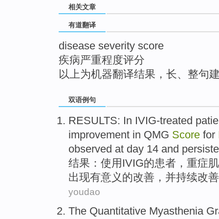
相关文章
top
有道翻译
disease severity score
疾病严重程度评分
以上为机器翻译结果，长、整句
双语例句
RESULTS
:
In IVIG-treated
patie
improvement
in QMG
Score
for
observed
at
day
14
and
persist
结果
：
使用
IVIG的
患者
，重症肌
出现
有意义
的
改善
，并
持续
改善
youdao
The
Quantitative
Myasthenia
Gr