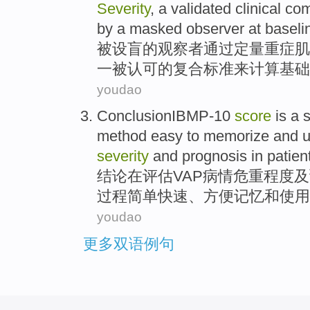
Severity
,
a
validated
clinical
com
by a masked
observer
at baseli
被设盲
的
观察者
通过定量
重症肌
一
被认可
的
复合
标准
来计算
基础
youdao
ConclusionIBMP-10
score
is a
method easy to
memorize
and
severity
and
prognosis in patien
结论
在
评估VAP
病情
危重程度
及
过程
简单
快速
、
方便
记忆
和
使用
youdao
更多双语例句