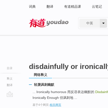
词典
翻译
有道精品课
云笔记
中英
有道 - 网易旗下搜索
disdainfully or ironica
目录
网络释义
释义
轻蔑讽刺幽默
翻译
... Ironically humorous 用反语表达幽默的
Disdainf
Ironically Enough 但讽刺地 ...
go
基于4个网页
-
相关网页
top