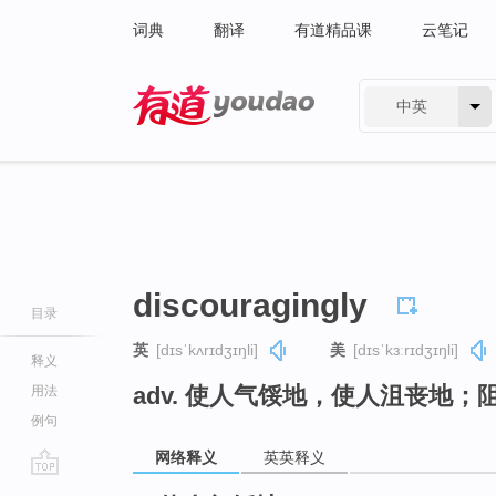
词典
翻译
有道精品课
云笔记
中英
有道 - 网易旗下搜索
discouragingly
目录
英
[dɪsˈkʌrɪdʒɪŋli]
美
[dɪsˈkɜːrɪdʒɪŋli]
释义
adv. 使人气馁地，使人沮丧地；
用法
例句
网络释义
英英释义
go