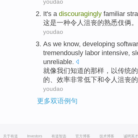
youdao
It
's
a
discouragingly
familiar
stra
这
是
一种
令人
沮丧
的
熟悉
伎俩。
youdao
As
we
know
,
developing
softwa
tremendously
labor
intensive
, s
unreliable
.
就像
我们
知道
的那样，
以
传统
的
的、效率非常低下
和
令人
沮丧
的
youdao
更多双语例句
关于有道
Investors
有道智选
官方博客
技术博客
诚聘英