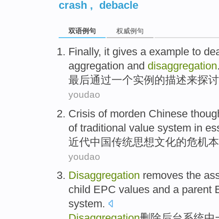
crash
,
debacle
双语例句
权威例句
Finally
,
it gives
a
example
to
de
aggregation
and
disaggregation
最后
通过
一个
实例
的
描述
来
探讨
youdao
Crisis
of
morden
Chinese
thoug
of
traditional
value
system
in e
近代
中国
传统
思想
文化
的
危机
本
youdao
Disaggregation
removes
the
ass
child
EPC
values
and
a
parent
system
.
Disaggregation
删除
后台
系统
中