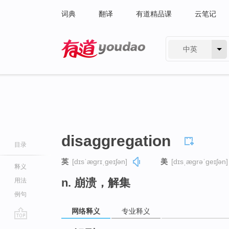
词典
翻译
有道精品课
云笔记
中英
有道 - 网易旗下搜索
disaggregation
目录
英
[dɪsˈæɡrɪˌɡeɪʃən]
美
[dɪsˌæɡrəˈɡeɪʃən]
释义
n. 崩溃，解集
用法
例句
网络释义
专业释义
go