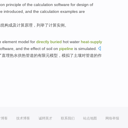
ion
principle
of
the calculation
software
for
design
of
re
introduced
, and
the
calculation
examples
are
系统
构成
及
计算
原理
，
列举
了
计算
实例
。
te element
model
for
directly
buried
hot water
heat-supply
oftware
, and
the
effect
of
soil
on
pipeline
is simulated.
了
直
埋
热水
供热
管道
的
有限元
模型
，模拟了
土壤
对
管道
的
作
方博客
技术博客
诚聘英才
联系我们
站点地图
网络举报