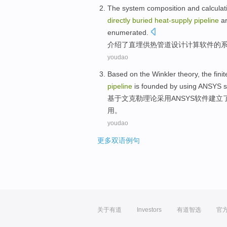
The
system
composition
and
calculat
directly
buried
heat-supply
pipeline
a
enumerated
.
介绍了
直
埋
供热
管道
设计
计算
软件
的
youdao
Based on
the Winkler
theory
,
the
fini
pipeline
is
founded
by using
ANSYS
s
基于
文
克勒
理论
采用
ANSYS
软件
建立
用
。
youdao
更多双语例句
关于有道
Investors
有道智选
官