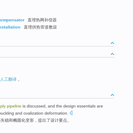
 compensator
直埋热网补偿器
nstallation
直埋供热管道敷设
人工翻译
。
ply
pipeline
is
discussed
, and
the
design
essentials are
buckling
and
ovalization
deformation
.
部
失
稳
和
椭圆
化
变形
，
提出
了
设计
要点
。