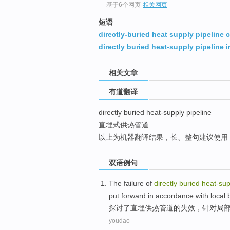
基于6个网页
-
相关网页
top
短语
directly-buried heat supply pipeline
directly buried heat-supply pipeline i
相关文章
有道翻译
directly buried heat-supply pipeline
直埋式供热管道
以上为机器翻译结果，长、整句建议使用
双语例句
The
failure
of
directly
buried
heat-sup
put forward
in
accordance
with
local
探讨了
直
埋
供热
管道
的
失效
，
针对
局
youdao