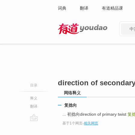
词典
翻译
有道精品课
中
有道 - 网易旗下搜索
direction of secondary
目录
网络释义
释义
复捻向
翻译
... 初捻向direction of primary twist
复捻向
基于1个网页
-
相关网页
go
top