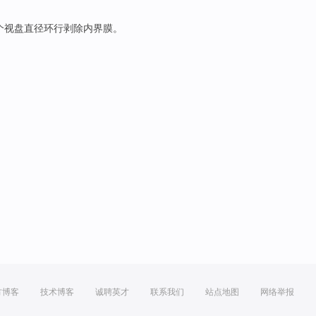
 2个视盘直径环行剥除内界膜。
方博客
技术博客
诚聘英才
联系我们
站点地图
网络举报