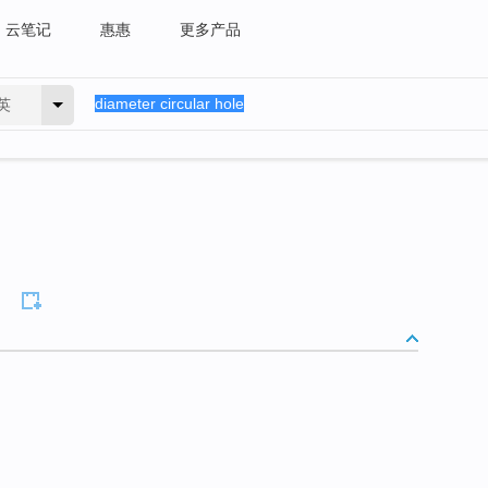
云笔记
惠惠
更多产品
英