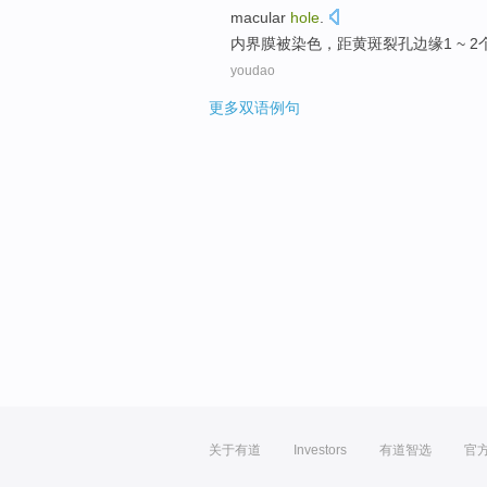
macular
hole
.
内界膜
被
染色
，
距
黄斑
裂孔
边缘
1 ~
youdao
更多双语例句
关于有道
Investors
有道智选
官