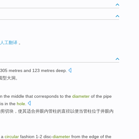
人工翻译
。
 305
metres
and 123
metres
deep.
的圆型大洞。
in
the middle
that corresponds to the
diameter
of
the
pipe
is in the
hole
.
的
剪切
块，使其适合
井
眼内
管柱
的
直径
以便
当
管柱位于井眼内
n a
circular
fashion 1-2
disc-
diameter
from
the
edge
of the