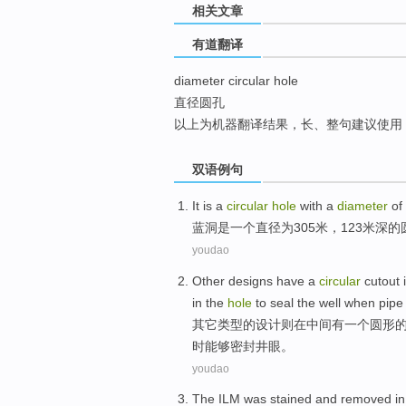
相关文章
top
有道翻译
diameter circular hole
直径圆孔
以上为机器翻译结果，长、整句建议使用
双语例句
It
is
a
circular
hole
with a
diameter
of
蓝
洞
是
一个
直径
为305
米
，123米深
youdao
Other
designs
have
a
circular
cutout
in the
hole
to
seal
the
well
when
pipe 
其它
类型
的
设计
则
在
中间
有
一个
圆形
时能够
密封
井
眼。
youdao
The ILM
was
stained
and removed i