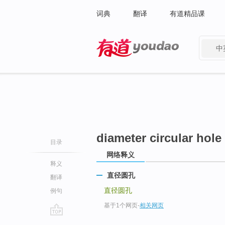
词典
翻译
有道精品课
中
有道 - 网易旗下搜索
diameter circular hole
目录
网络释义
释义
直径圆孔
翻译
直径圆孔
例句
基于1个网页
-
相关网页
go