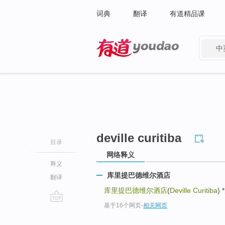
词典
翻译
有道精品课
中
有道 - 网易旗下搜索
deville curitiba
目录
网络释义
释义
库里提巴德维尔酒店
翻译
库里提巴德维尔酒店
(
Deville Curitiba
)
基于16个网页
-
相关网页
go
top