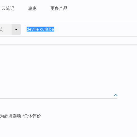
云笔记
惠惠
更多产品
英
 *为必填选项 *总体评价