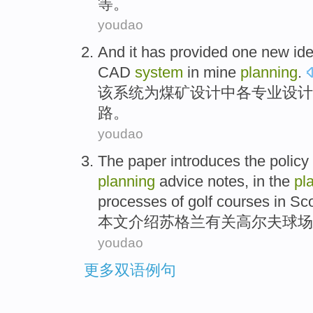
等。
youdao
And
it
has provided
one
new
ide
CAD
system
in
mine
planning
.
该
系统
为
煤矿设计
中
各
专业设计
路
。
youdao
The paper
introduces
the
policy
planning
advice
notes, in the
pl
processes of
golf
courses in
Sco
本文
介绍
苏格兰
有关
高尔夫球场
youdao
更多双语例句