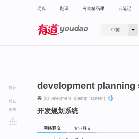
词典
翻译
有道精品课
云笔记
中英
有道 - 网易旗下搜索
development planning
目录
美
[dɪˈveləpmənt ˈplænɪŋ ˈsɪstəm]
释义
开发规划系统
例句
网络释义
专业释义
go
top