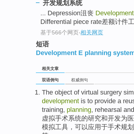
开发规划系统
... Depression沮丧
Development
Differential piece rate差额计件工
基于566个网页
-
相关网页
短语
Development E planning syste
相关文章
双语例句
权威例句
The object
of
virtual
surgery
sim
development
is to
provide
a
reu
training,
planning
,
rehearsal
an
虚拟
手术
系统
的
研究
和
开发
为
医
模拟
工具，可以应用于手术
规划