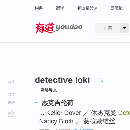
词典
翻译
有道精品课
云笔记
中英
有道 - 网易旗下搜索
detective loki
目录
网络释义
释义
杰克吉伦荷
翻译
... Keller Dover ／ 休杰克曼
Dete
Nancy Birch ／ 薇拉戴维丝 ...
go
top