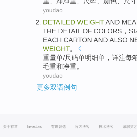
重
、
净
净重、
尺码
、
颜色
、尺寸
youdao
DETAILED
WEIGHT
AND
MEA
THE DETAIL
OF
COLORS
，
SI
EACH
CARTON
AND
ALSO N
WEIGHT
。
重量
单
/
尺码
单明细单，
详
注
每
毛重
和
净重
。
youdao
更多双语例句
关于有道
Investors
有道智选
官方博客
技术博客
诚聘英