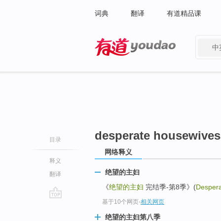
词典
翻译
有道精品课
中
有道 - 网易旗下搜索
desperate housewives
目录
网络释义
释义
绝望的主妇
翻译
《
绝望的主妇
完结季-第8季》(
Despera
基于10个网页
-
相关网页
go
top
绝望的主妇第八季