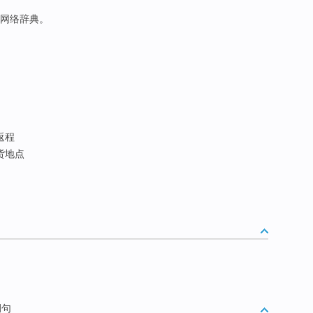
于网络辞典。
返程
货地点
例句