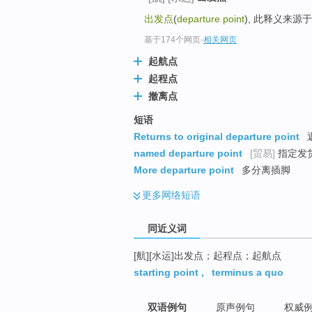
top
出发点
(
departure point
), 此释义来源
基于174个网页
-
相关网页
起航点
起程点
撤离点
短语
Returns to original departure point
named departure point
[贸易]
指定发
More departure point
多分离插脚
更多
网络短语
同近义词
[航][水运]出发点；起程点；起航点
starting point
,
terminus a quo
双语例句
原声例句
权威