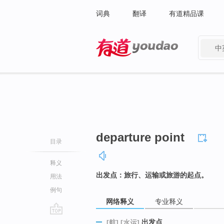
词典
翻译
有道精品课
中
有道 - 网易旗下搜索
departure point
目录
释义
出发点：旅行、运输或旅游的起点。
用法
例句
网络释义
专业释义
go
出发点
[航]
[水运]