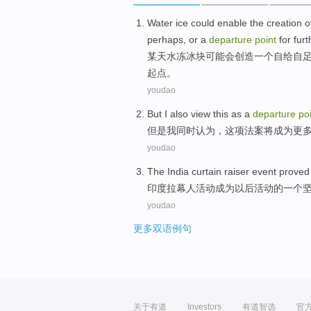
Water
ice
could
enable the
creation
o
perhaps
,
or
a
departure
point
for
furt
某天水
冻冰块
可能
会
创造
一
个
自给
自
起点
。
youdao
But
I
also
view
this as a
departure
po
但是
我
同时
认为
，这项法案将成为
更
youdao
The
India
curtain
raiser
event
prove
印度
拉幕
人
活动
成为
以后
活动
的
一个
youdao
更多双语例句
关于有道
Investors
有道智选
官