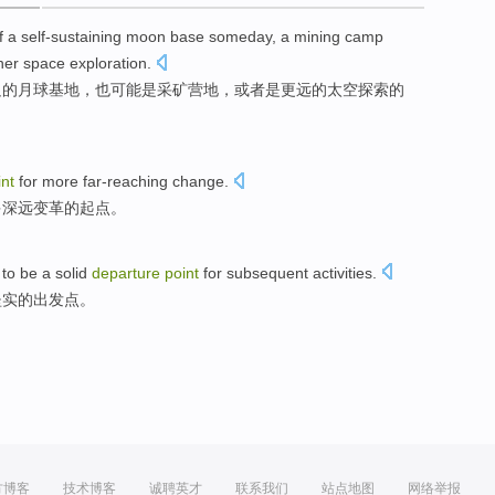
f
a
self-sustaining
moon
base
someday,
a
mining
camp
her
space
exploration
.
足
的
月球
基地
，也可能是
采矿
营地
，
或者
是
更远
的
太空
探索的
int
for more
far-reaching
change
.
多
深远
变革
的
起点
。
d
to be
a
solid
departure
point
for
subsequent
activities
.
坚实
的
出发点
。
方博客
技术博客
诚聘英才
联系我们
站点地图
网络举报