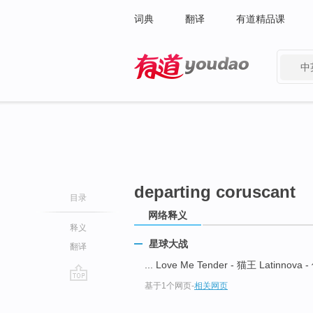
词典
翻译
有道精品课
中
有道 - 网易旗下搜索
departing coruscant
目录
网络释义
释义
星球大战
翻译
... Love Me Tender - 猫王 Latinnov
基于1个网页
-
相关网页
go
top