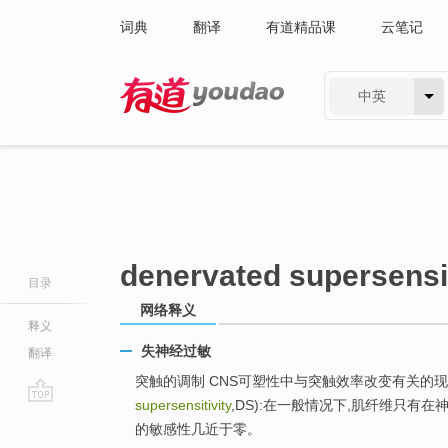
词典
翻译
有道精品课
云笔记
中英
有道 - 网易旗下搜索
denervated supersensit
目录
网络释义
释义
失神经过敏
翻译
突触的调制 CNS可塑性中与突触效率改变有关的现象有
supersensitivity
,DS):在一般情况下,肌纤维只有在
go
的敏感性几近于零。
top