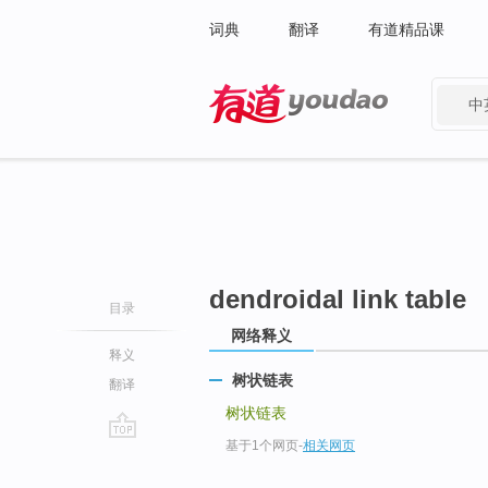
词典
翻译
有道精品课
中
有道 - 网易旗下搜索
dendroidal link table
目录
网络释义
释义
树状链表
翻译
树状链表
基于1个网页
-
相关网页
go
top