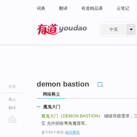
词典
翻译
有道精品课
云笔记
中英
有道 - 网易旗下搜索
demon bastion
目录
网络释义
释义
魔鬼大门
翻译
魔鬼大门
（
DEMON BASTION
） 城镇等级需求：三
五 允许招收弩角魔督军。
go
基于94个网页
-
相关网页
top