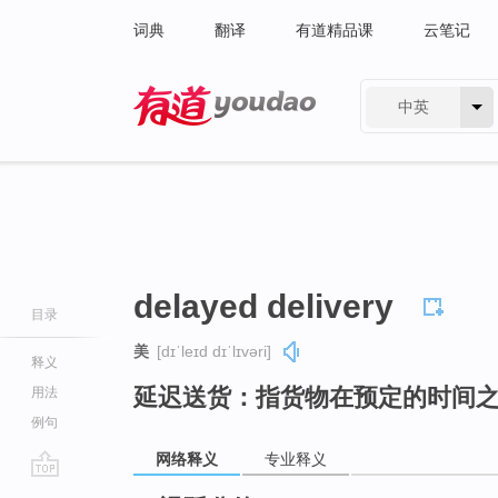
词典
翻译
有道精品课
云笔记
中英
有道 - 网易旗下搜索
delayed delivery
目录
美
[dɪˈleɪd dɪˈlɪvəri]
释义
延迟送货：指货物在预定的时间
用法
例句
网络释义
专业释义
go