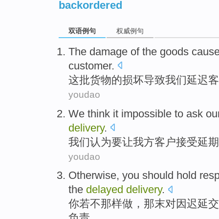
backordered
双语例句
权威例句
The
damage
of the
goods
caus
customer
.
这
批货物
的
损坏
导致
我们
延迟
客
youdao
We
think it
impossible
to
ask
ou
delivery
.
我们
认为
要
让
我方
客户
接受
延期
youdao
Otherwise
,
you
should
hold res
the
delayed
delivery
.
你若不那样做
，那末
对
因
迟延
交
负责
。