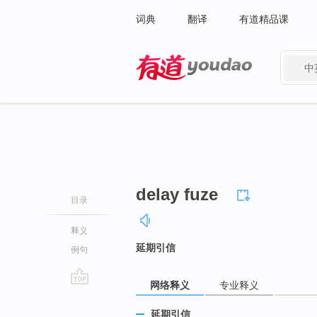
词典
翻译
有道精品课
中
有道 - 网易旗下搜索
delay fuze
目录
释义
延期引信
例句
网络释义
专业释义
go
top
延期引信