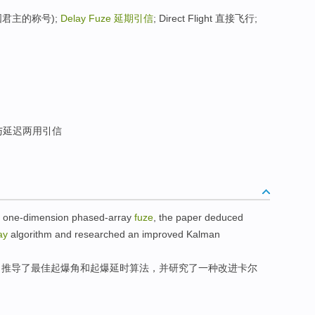
臣(英国君主的称号);
Delay Fuze
延期引信
; Direct Flight 直接飞行;
与延迟两用引信
one-dimension
phased-array
fuze
, the
paper deduced
ay
algorithm
and
researched
an
improved
Kalman
，
推导
了
最佳
起爆
角
和
起爆
延时
算法
，
并
研究了
一
种
改进
卡尔