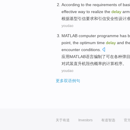
According to
the
requirements
of
bas
effective
way
to
realize
the
delay
arm
根据
基
型
引信
要求
和
引信
安全性
设计
youdao
MATLAB
computer
programme
has 
point
, the optimum
time
delay
and
the
encounter
conditions
.
应用
MATLAB
语言
编制了
可
在
各种
弹
对武装直升机
毁伤
概率
的
计算
程序
。
youdao
更多双语例句
关于有道
Investors
有道智选
官