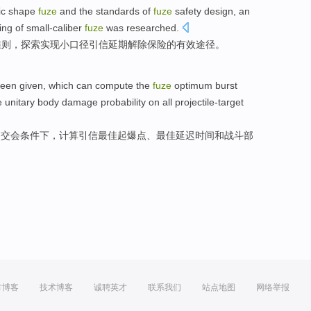
ic
shape
fuze
and
the
standards
of
fuze
safety
design
, an
ing of
small-caliber
fuze
was researched.
准则
，探索
实现
小口径
引信
延期
解除保险
的
有效
途径
。
been
given
,
which
can
compute
the
fuze
optimum
burst
 unitary
body damage
probability
on
all projectile-target
目交会条件下，
计算
引信
最佳
起爆
点
、最佳延迟
时间
和
战斗部
方博客
技术博客
诚聘英才
联系我们
站点地图
网络举报