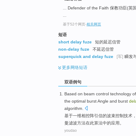
... Defender of the Faith 保教功
...
基于52个网页
-
相关网页
短语
short delay fuze
短的延迟信管
non-delay fuze
不延迟信管
superquick and delay fuze
[军]
瞬发
更多
网络短语
双语例句
Based on
beam
control
technology
of
the
optimal
burst
Angle
and
burst
del
algorithm
.
基于
一维
相控阵
引信
的
波束
控制
技术
曼滤波方法在此算法中的应用。
youdao