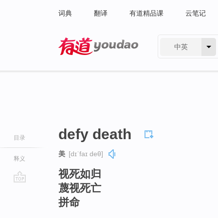
词典
翻译
有道精品课
云笔记
中英
有道 - 网易旗下搜索
defy death
目录
美
[dɪˈfaɪ deθ]
释义
视死如归
蔑视死亡
go
拼命
top