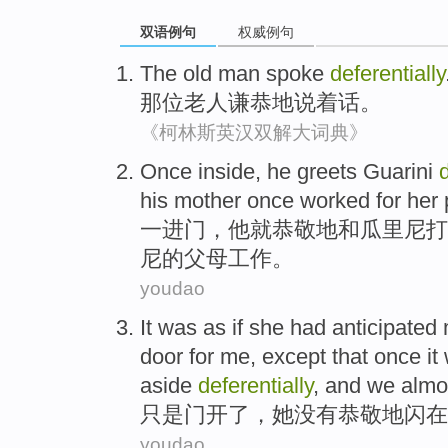
双语例句
权威例句
The
old man
spoke
deferentially
那位
老人
谦恭
地说着话。
《柯林斯英汉双解大词典》
Once
inside,
he
greets Guarini
d
his
mother
once
worked for
her
一
进门，
他
就
恭敬
地和瓜里尼打
尼的
父母
工作。
youdao
It was as if
she
had anticipated 
door
for me,
except
that once i
aside
deferentially
, and
we
almo
只是
门
开
了，
她
没有
恭敬地闪在
youdao