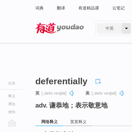
词典
翻译
有道精品课
云笔记
中英
有道 - 网易旗下搜索
deferentially
目录
英
[ˌdefəˈrenʃəli]
美
[ˌdefəˈrenʃəli]
释义
adv. 谦恭地；表示敬意地
用法
例句
网络释义
英英释义
go