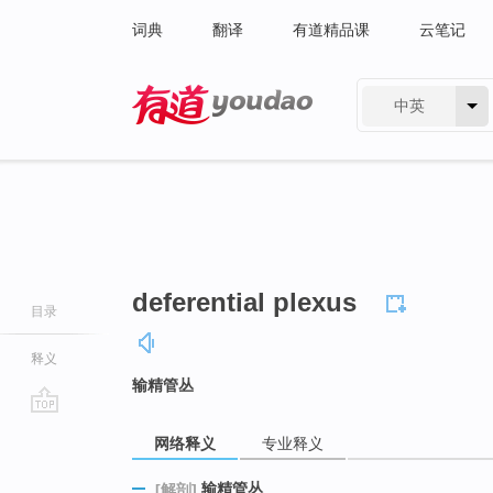
词典
翻译
有道精品课
云笔记
中英
有道 - 网易旗下搜索
deferential plexus
目录
释义
输精管丛
go
网络释义
专业释义
top
输精管丛
[解剖]