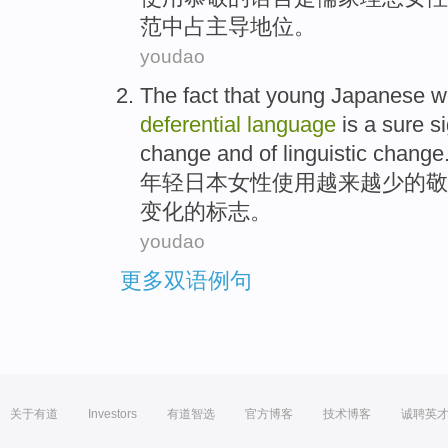
范
中
占主导地位。
youdao
The fact that
young
Japanese
w
deferential
language
is
a sure
s
change
and
of
linguistic
change
年轻
日本
女性
使用
越来越少
的
敬
变化
的
标志
。
youdao
更多双语例句
关于有道
Investors
有道智选
官方博客
技术博客
诚聘英