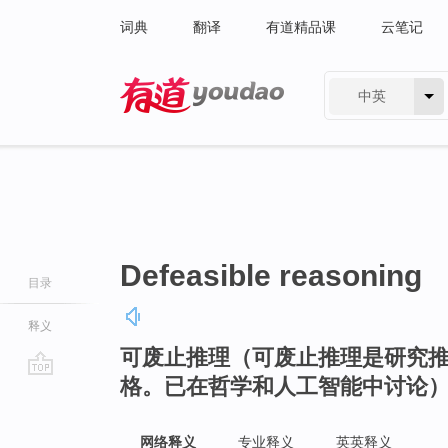
词典
翻译
有道精品课
云笔记
中英
有道 - 网易旗下搜索
Defeasible reasoning
目录
释义
可废止推理（可废止推理是研究
格。已在哲学和人工智能中讨论
go
top
网络释义
专业释义
英英释义