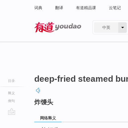
词典
翻译
有道精品课
云笔记
中英
有道 - 网易旗下搜索
deep-fried steamed bu
目录
释义
炸馒头
例句
网络释义
go
top