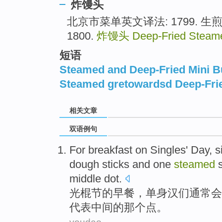
炸馒头
北京市菜单英文译法: 1799. 生煎馒头 
1800.
炸馒头
Deep-Fried Steam
短语
Steamed and Deep-Fried Mini 
Steamed gretowardsd Deep-Fri
相关文章
双语例句
For breakfast
on
Singles
'
Day
,
s
dough sticks and
one
steamed
s
middle
dot
.
光棍
节
的
早餐
，
单身汉
们
通常会
代表
中间
的那个
点。