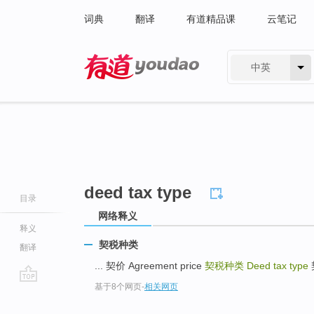
词典
翻译
有道精品课
云笔记
中英
有道 - 网易旗下搜索
deed tax type
目录
网络释义
释义
契税种类
翻译
... 契价 Agreement price
契税种类
Deed tax type
契
基于8个网页
-
相关网页
go
top