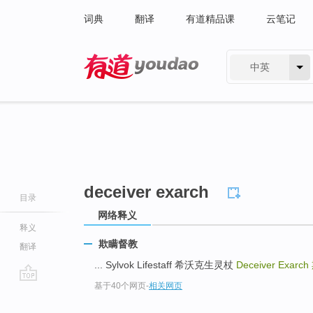
词典
翻译
有道精品课
云笔记
中英
有道 - 网易旗下搜索
deceiver exarch
目录
网络释义
释义
欺瞒督教
翻译
... Sylvok Lifestaff 希沃克生灵杖
Deceiver Exarch
基于40个网页
-
相关网页
go
top