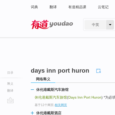
词典
翻译
有道精品课
云笔记
中英
有道 - 网易旗下搜索
days inn port huron
目录
网络释义
释义
休伦港戴斯汽车旅馆
翻译
休伦港戴斯汽车旅馆
(
Days Inn Port Huron
) *为
基于12个网页
-
相关网页
go
top
休伦港戴斯酒店