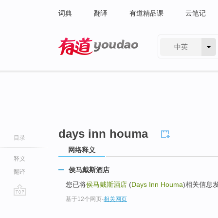
词典
翻译
有道精品课
云笔记
中英
有道 - 网易旗下搜索
days inn houma
目录
网络释义
释义
侯马戴斯酒店
翻译
您已将
侯马戴斯酒店
(
Days Inn Houma
)相关信息
基于12个网页
-
相关网页
go
top