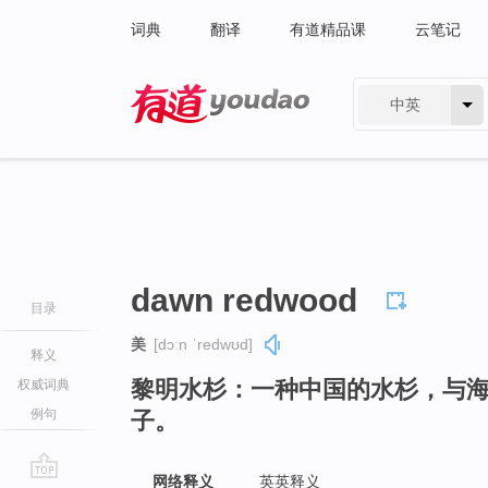
词典
翻译
有道精品课
云笔记
中英
有道 - 网易旗下搜索
dawn redwood
目录
美
[dɔːn ˈredwʊd]
释义
黎明水杉：一种中国的水杉，与
权威词典
例句
子。
网络释义
英英释义