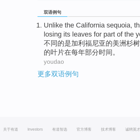
双语例句
Unlike
the
California
sequoia
, t
losing
its
leaves
for
part
of
the
y
不同
的
是
加利福尼亚
的
美洲杉树
的
叶片
在
每年
部分
时间。
youdao
更多双语例句
关于有道
Investors
有道智选
官方博客
技术博客
诚聘英