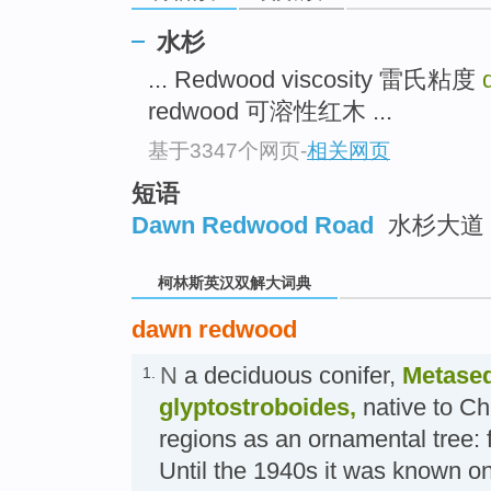
go
top
水杉
... Redwood viscosity 雷氏粘度
redwood 可溶性红木 ...
基于3347个网页
-
相关网页
短语
Dawn Redwood Road
水杉大道
柯林斯英汉双解大词典
dawn redwood
N
a deciduous conifer,
Metase
1.
glyptostroboides,
native to Ch
regions as an ornamental tree:
Until the 1940s it was known o