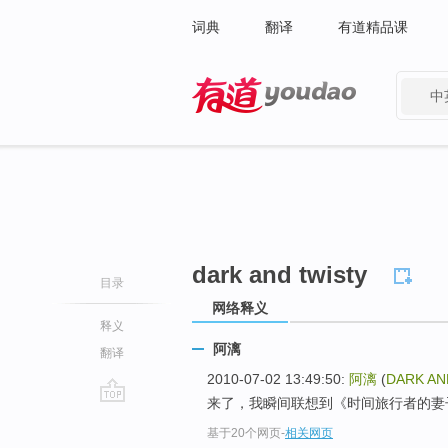
词典
翻译
有道精品课
中
有道 - 网易旗下搜索
dark and twisty
目录
网络释义
释义
阿漓
翻译
2010-07-02 13:49:50:
阿漓
(
DARK AN
来了，我瞬间联想到《时间旅行者的妻
go
基于20个网页
-
相关网页
top