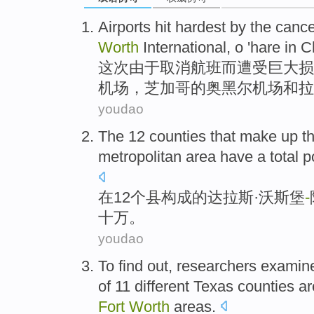
Airports
hit hardest by the
cance
Worth
International
, o 'hare in
C
这次
由于取消
航班而
遭受巨大损
机场，
芝加哥
的奥黑尔机场
和
拉
youdao
The
12
counties
that
make
up
t
metropolitan
area
have a total
p
在
12
个县
构成
的
达拉斯
·沃斯堡
-
十万。
youdao
To
find
out
,
researchers
examin
of
11
different
Texas
counties
a
Fort
Worth
areas.