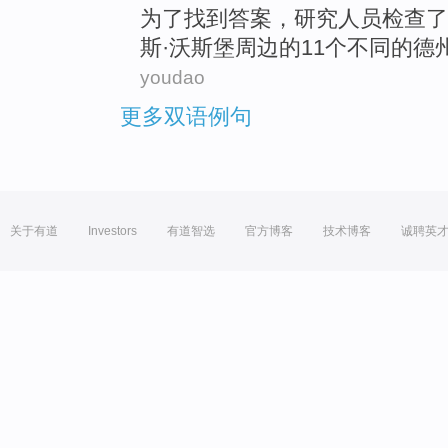
为了
找到
答案
，
研究人员
检查了
斯
·沃斯堡
周边
的
11个
不同
的
德
youdao
更多双语例句
关于有道
Investors
有道智选
官方博客
技术博客
诚聘英