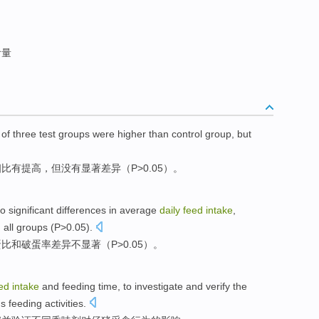
食量
)
of
three
test groups
were
higher
than
control group
,
but
相比
有
提高
，
但
没有
显著
差异
（
P
>0.05）。
o
significant
differences in
average
daily
feed
intake
,
g
all groups (
P
>0.05).
蛋
比
和
破
蛋
率
差异
不
显著
（
P
>0.05）。
eed
intake
and
feeding
time
, to
investigate
and
verify
the
gs
feeding
activities
.