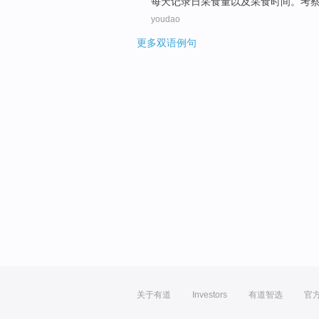
每天
记录
日
采
食量
以及
采
食
时间
。
考
youdao
更多双语例句
关于有道
Investors
有道智选
官