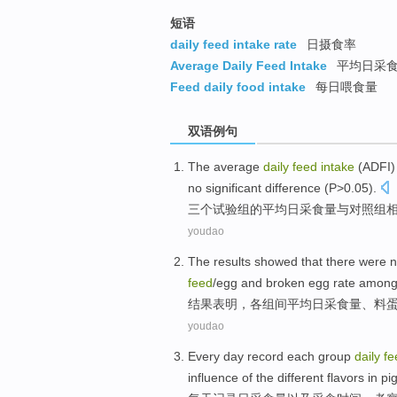
短语
daily feed intake rate
日摄食率
Average Daily Feed Intake
平均日采
Feed daily food intake
每日喂食量
双语例句
The average
daily
feed
intake
(
ADFI
no
significant
difference
(
P
>0.05).
三个
试验组
的
平均
日
采
食量
与
对照组
youdao
The results
showed that
there were
n
feed
/
egg
and
broken
egg
rate
amon
结果
表明
，
各组间
平均
日
采
食量
、
料
youdao
Every
day
record
each group
daily
f
influence
of
the
different
flavors
in
pi