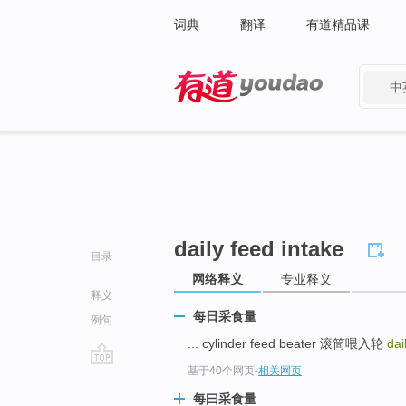
词典
翻译
有道精品课
中
有道 - 网易旗下搜索
daily feed intake
目录
网络释义
专业释义
释义
每日采食量
例句
... cylinder feed beater 滚筒喂入轮
dai
基于40个网页
-
相关网页
go
top
每曰采食量