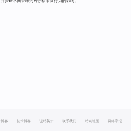
察
并
验证
不同
香味剂
对
仔猪
采食
行为
的
影响
。
方博客
技术博客
诚聘英才
联系我们
站点地图
网络举报