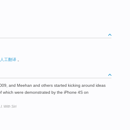
人工翻译
。
d-2009, and Meehan and others started kicking around ideas
f which were demonstrated by the iPhone 4S on
. With Siri