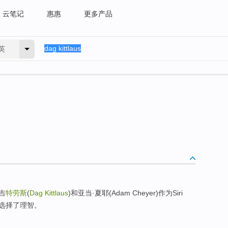
云笔记
惠惠
更多产品
英
吉
特劳斯
(
Dag Kittlaus
)和亚当·夏耶(Adam Cheyer)作为Siri
选择了理智。