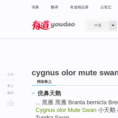
词典
翻译
有道精品课
云笔记
中英
有道 - 网易旗下搜索
cygnus olor mute swa
目录
网络释义
释义
疣鼻天鹅
翻译
... 黑雁 黑雁 Branta bernicla Br
Cygnus olor Mute Swan
小天鹅 小天
go
top
Tundra Swan ...