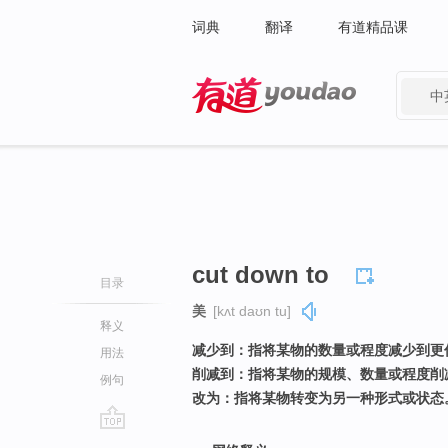
词典
翻译
有道精品课
中
有道 - 网易旗下搜索
cut down to
目录
美
[kʌt daʊn tu]
释义
减少到：指将某物的数量或程度减少到更
用法
削减到：指将某物的规模、数量或程度削
例句
改为：指将某物转变为另一种形式或状态
go