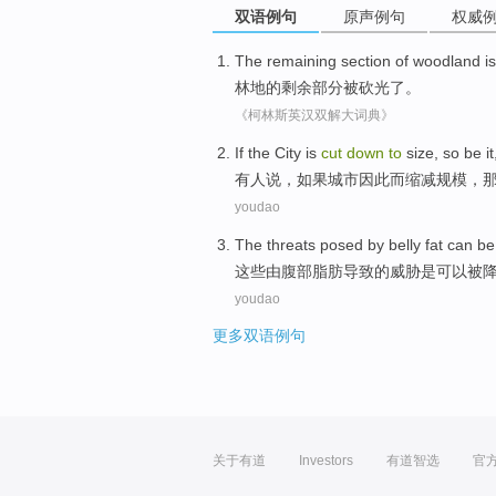
双语例句
原声例句
权威
The
remaining
section
of woodland
is
林地的
剩余
部分
被
砍
光了。
《柯林斯英汉双解大词典》
If
the
City
is
cut
down
to
size
,
so
be
it
有人
说
，
如果
城市
因此
而
缩减
规模
，
youdao
The threats
posed
by
belly
fat
can
b
这些
由
腹部
脂肪
导致的威胁是
可以
被
youdao
更多双语例句
关于有道
Investors
有道智选
官