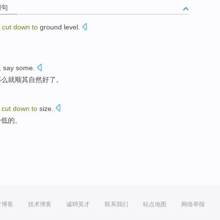
例句
cut
down
to
ground level.
,
say
some
.
那么
就顺其自然
好了。
e
cut
down
to
size.
降低的。
方博客
技术博客
诚聘英才
联系我们
站点地图
网络举报