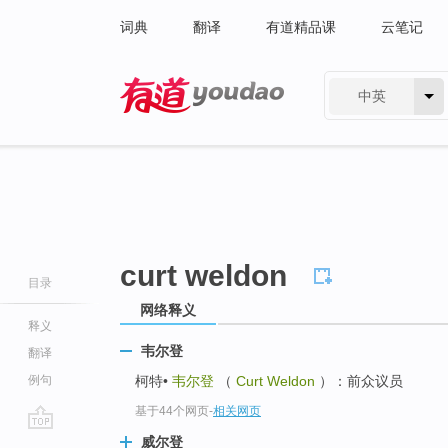
词典
翻译
有道精品课
云笔记
中英
有道 - 网易旗下搜索
curt weldon
目录
网络释义
释义
韦尔登
翻译
例句
柯特•
韦尔登
（
Curt Weldon
）：前众议员
基于44个网页
-
相关网页
go
威尔登