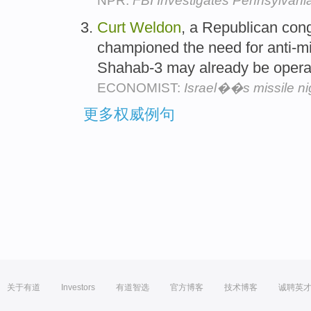
NPR:
FBI Investigates Pennsylvan
Curt
Weldon
, a Republican co
championed the need for anti-mi
Shahab-3 may already be opera
ECONOMIST:
Israel��s missile n
更多权威例句
关于有道
Investors
有道智选
官方博客
技术博客
诚聘英