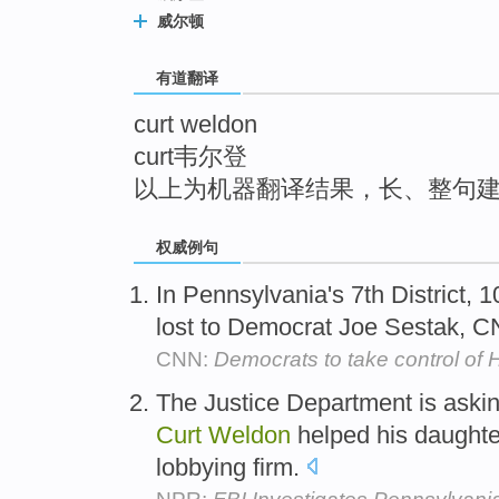
top
威尔顿
有道翻译
curt weldon
curt韦尔登
以上为机器翻译结果，长、整句
权威例句
In Pennsylvania's 7th District
lost to Democrat Joe Sestak, C
CNN:
Democrats to take control of
The Justice Department is aski
Curt
Weldon
helped his daughter
lobbying firm.