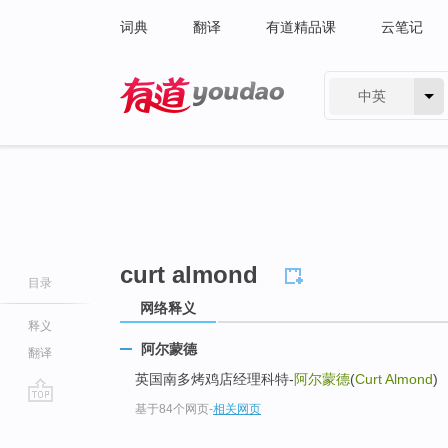
词典
翻译
有道精品课
云笔记
中英
有道 - 网易旗下搜索
curt almond
目录
网络释义
释义
阿尔蒙德
翻译
英国南多烤鸡店经理科特-
阿尔蒙德
(
Curt Almond
)
基于84个网页
-
相关网页
go
top