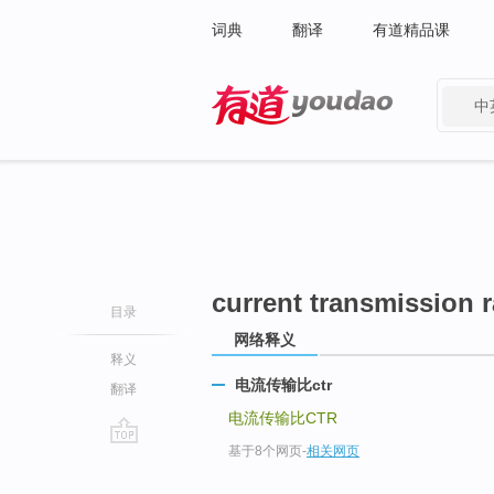
词典
翻译
有道精品课
中
有道 - 网易旗下搜索
current transmission r
目录
网络释义
释义
电流传输比ctr
翻译
电流传输比CTR
基于8个网页
-
相关网页
go
top