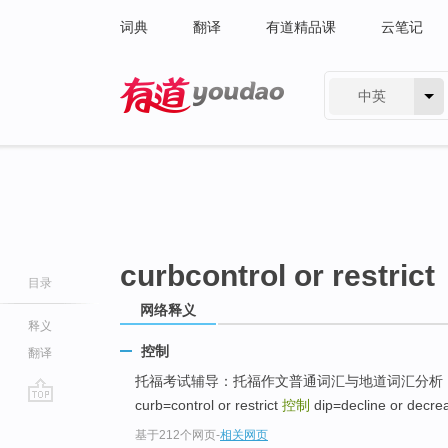
词典
翻译
有道精品课
云笔记
中英
有道 - 网易旗下搜索
curbcontrol or restrict
目录
网络释义
释义
控制
翻译
托福考试辅导：托福作文普通词汇与地道词汇分析 ... clas
curb=control or restrict
控制
dip=decline or decre
go
基于212个网页
-
相关网页
top