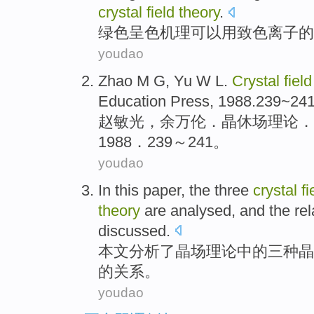
crystal
field
theory
.
绿色
呈
色
机理
可以
用致色离子
的
youdao
Zhao
M G,
Yu
W
L.
Crystal
field
Education
Press
, 1988.239~24
赵敏光
，
余
万伦
．晶休
场
理论
．
1988．239～241。
youdao
In this paper
, the
three
crystal
fi
theory
are
analysed
,
and
the
rel
discussed
.
本文
分析了
晶
场
理论
中的
三种
晶
的
关系
。
youdao