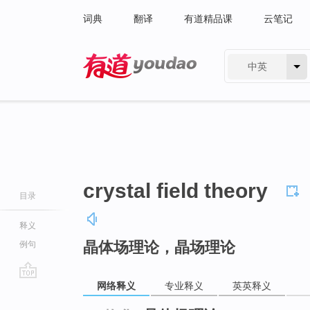
词典
翻译
有道精品课
云笔记
中英
有道 - 网易旗下搜索
crystal field theory
目录
释义
晶体场理论，晶场理论
例句
网络释义
专业释义
英英释义
go
top