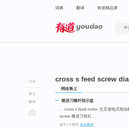
词典
翻译
有道精品课
中
有道 - 网易旗下搜索
cross s feed screw dia
目录
网络释义
释义
横进刀螺杆指示盘
翻译
... cross s feed motor 交叉馈电式电
screw 横进刀丝杠 ...
go
基于1个网页
-
相关网页
top