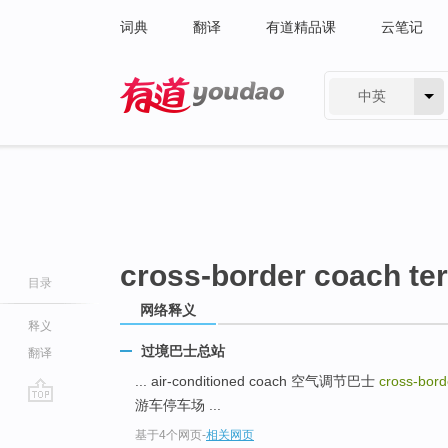
词典
翻译
有道精品课
云笔记
中英
有道 - 网易旗下搜索
cross-border coach te
目录
网络释义
释义
过境巴士总站
翻译
... air-conditioned coach 空气调节巴士
cross-bord
游车停车场 ...
go
基于4个网页
-
相关网页
top