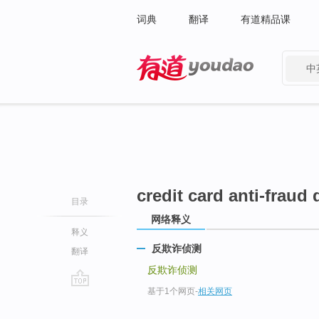
词典
翻译
有道精品课
中
有道 - 网易旗下搜索
credit card anti-fraud 
目录
网络释义
释义
反欺诈侦测
翻译
反欺诈侦测
基于1个网页
-
相关网页
go
top