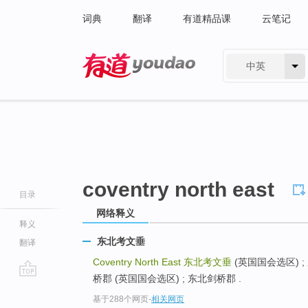
词典
翻译
有道精品课
云笔记
中英
有道 - 网易旗下搜索
coventry north east
目录
网络释义
释义
东北考文垂
翻译
Coventry North East
东北考文垂
(英国国会选区) ;
桥郡 (英国国会选区) ; 东北剑桥郡 .
go
基于288个网页
-
相关网页
top