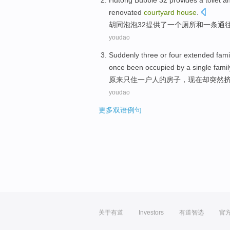
Hutong
Bubble
32
provides
a
toilet
a
renovated
courtyard
house
.
胡同
泡泡
32
提供了
一
个
厕所
和
一条通
youdao
Suddenly
three
or four extended
fami
once been
occupied
by a single
famil
原来只
住
一
户
人
的
房子
，
现在却
突然
youdao
更多双语例句
关于有道
Investors
有道智选
官