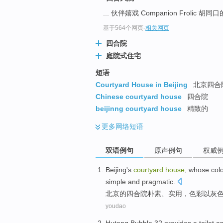
... 伙伴嬉戏 Companion Frolic 胡同口
基于564个网页
-
相关网页
四合院
庭院式住宅
短语
Courtyard House in Beijing
北京四合
Chinese courtyard house
四合院
beijinng courtyard house
精致的
更多
网络短语
双语例句
原声例句
权威
Beijing
's
courtyard
house
, whose
col
simple
and
pragmatic
.
北京
的
四合院
朴素
、
实用
，
色彩
以
灰
youdao