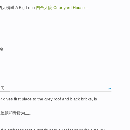
的大槐树 A Big Locu
四合大院
Courtyard House
...
院
例句
or
gives first place
to the
grey
roof
and
black
bricks
, is
色
屋顶
和
青砖
为主。