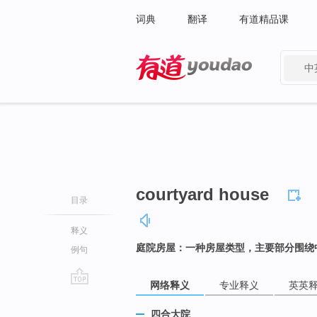
词典
翻译
有道精品课
中
有道 - 网易旗下搜索
courtyard house
目录
释义
庭院房屋：一种房屋类型，主要部分围绕
例句
网络释义
专业释义
英英
go
top
四合大院