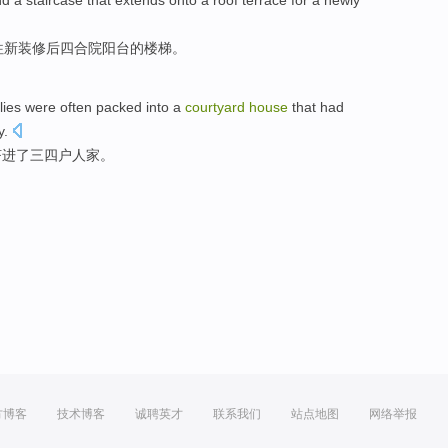
nd
a
staircase
that extends onto a roof
terrace
for
a
newly
往
新
装修后
四合院
阳台
的
楼梯
。
lies
were
often
packed
into
a
courtyard
house
that
had
y
.
挤
进
了三四
户
人家
。
方博客
技术博客
诚聘英才
联系我们
站点地图
网络举报