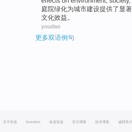
effects on
environment
,
society
庭院
绿化
为
城市
建设
提供
了
显著
文化效益
。
youdao
更多双语例句
关于有道
Investors
有道智选
官方博客
技术博客
诚聘英