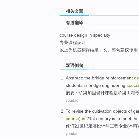
top
相关文章
有道翻译
course design in specialty
专业课程设计
以上为机器翻译结果，长、整句建议使用
双语例句
Abstract
: the
bridge
reinforcement
de
students
in
bridge
engineering
specia
摘要
：
桥梁
加固
设计
课程
是
桥梁
工程
youdao
To revise the
cultivation
objects
of
ga
course
)
in
21st
century
is
to
meet
th
修订
21
世纪
服装
设计
与
工程
专业
(
本科
)
youdao