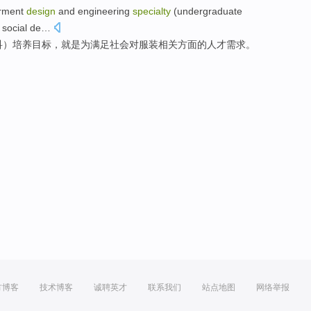
rment
design
and
engineering
specialty
(
undergraduate
e
social
de…
科
）
培养
目标
，
就是
为
满足
社会
对服装相关方面的人才需求。
方博客
技术博客
诚聘英才
联系我们
站点地图
网络举报