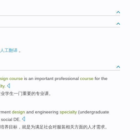
人工翻译
。
sign
course
is
an
important
professional
course
for
the
lty
.
专业
学生
一门
重要
的
专业课
。
rment
design
and
engineering
specialty
(
undergraduate
e
social
DE.
培养
目标
，
就是
为
满足
社会
对服装相关方面的人才需求。