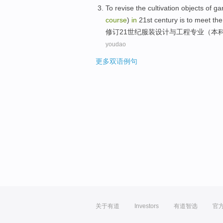
To revise the
cultivation
objects
of
ga
course
)
in
21st
century
is
to
meet
th
修订
21
世纪
服装
设计
与
工程
专业
（
本
youdao
更多双语例句
关于有道
Investors
有道智选
官