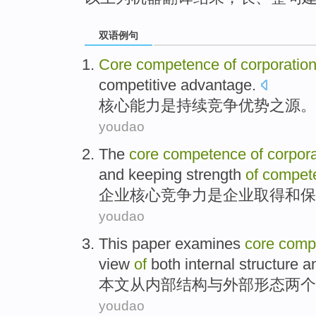
双语例句
Core
competence
of
corporatio
competitive
advantage
.
核心
能力
是
持续
竞争
优势
之源
。
youdao
The
core
competence
of
corpora
and
keeping
strength
of
compet
企业
核心
竞争力
是
企业
取得
和
保
youdao
This paper examines
core
comp
view
of
both
internal
structure
a
本文
从
内部
结构
与
外部
形态
两个
youdao